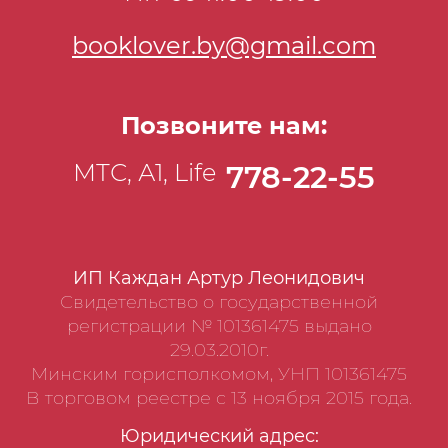
booklover.by@gmail.com
Позвоните нам:
МТС, А1, Life
778-22-55
ИП Каждан Артур Леонидович
Свидетельство о государственной
регистрации № 101361475 выдано
29.03.2010г.
Минским горисполкомом, УНП 101361475
В торговом реестре с 13 ноября 2015 года.
Юридический адрес: