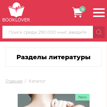
0
Поиск
по
сайту
Разделы литературы
Главная
Каталог
New