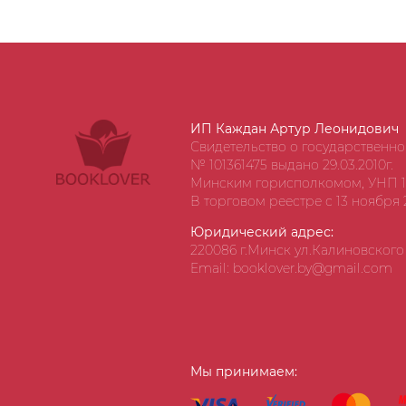
ИП Каждан Артур Леонидович
Свидетельство о государственн
№ 101361475 выдано 29.03.2010г.
Минским горисполкомом, УНП 1
В торговом реестре с 13 ноября 2
Юридический адрес:
220086 г.Минск ул.Калиновского д
Email: booklover.by@gmail.com
Мы принимаем: