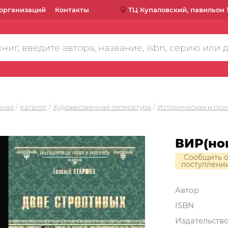
организаций
Контакты
ТЦ Купаловский, павильон 
вная
Каталог
Художественная литература
Историческая и при
ВИР(но
Сообщить 
поступлени
Автор
ISBN
Издательств