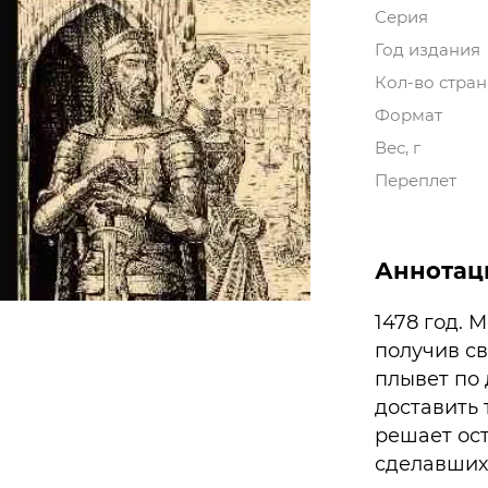
Серия
Год издания
Кол-во стра
Формат
Вес, г
Переплет
Аннотац
1478 год. 
получив св
плывет по 
доставить 
решает ост
сделавших