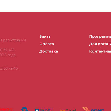
Заказ
Программа
ой регистрации
Оплата
Для орган
01361475
Доставка
Контактна
015 года.
.58 кв.46,