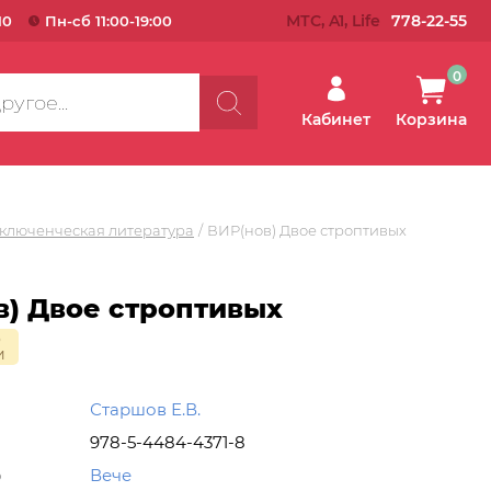
МТС, A1, Life
778-22-55
10
Пн-сб 11:00-19:00
0
Кабинет
Корзина
ключенческая литература
ВИР(нов) Двое строптивых
в) Двое строптивых
о
и
Старшов Е.В.
978-5-4484-4371-8
о
Вече