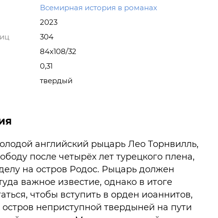
Всемирная история в романах
2023
ниц
304
84х108/32
0,31
твердый
ия
Молодой английский рыцарь Лео Торнвилль,
ободу после четырёх лет турецкого плена,
делу на остров Родос. Рыцарь должен
туда важное известие, однако в итоге
аться, чтобы вступить в орден иоаннитов,
 остров неприступной твердыней на пути