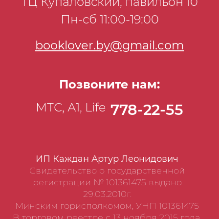
ТЦ Купаловский, павильон 10
Пн-сб 11:00-19:00
booklover.by@gmail.com
Позвоните нам:
МТС, А1, Life
778-22-55
ИП Каждан Артур Леонидович
Свидетельство о государственной
регистрации № 101361475 выдано
29.03.2010г.
Минским горисполкомом, УНП 101361475
В торговом реестре с 13 ноября 2015 года.