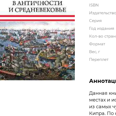
ISBN
Издательств
Серия
Год издания
Кол-во стра
Формат
Вес, г
Переплет
Аннотац
Данная кн
местах и и
из самых 
Кипра. По