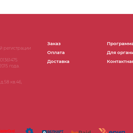
Заказ
Программа
ой регистрации
Оплата
Для орган
01361475
Доставка
Контактна
015 года.
.58 кв.46,