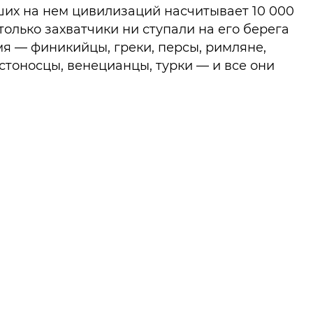
их на нем цивилизаций насчитывает 10 000
 только захватчики ни ступали на его берега
мя — финикийцы, греки, персы, римляне,
стоносцы, венецианцы, турки — и все они
не только следы разрушения, но и
, которые порой весьма причудливо
лись — к примеру, здесь можно найти
кий готический собор с растущим из башни
 вместо шпиля.