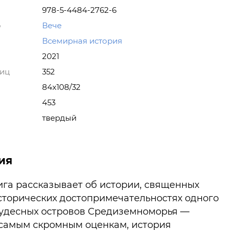
978-5-4484-2762-6
о
Вече
Всемирная история
2021
ниц
352
84х108/32
453
твердый
ия
ига рассказывает об истории, священных
сторических достопримечательностях одного
чудесных островов Средиземноморья —
 самым скромным оценкам, история