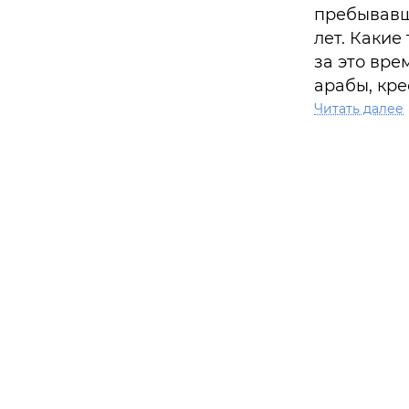
пребывавш
лет. Какие
за это вре
арабы, кре
оставляли 
Читать далее
созидания
переплета
классичес
минаретом