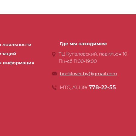
Где мы находимся:
 лояльности
изаций
ТЦ Купаловский, павильон 10
Пн-сб 11:00-19:00
я информация
booklover.by@gmail.com
778-22-55
МТС, А1, Life