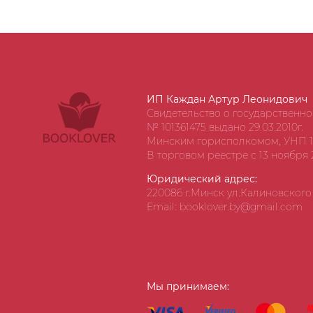
ИП Каждан Артур Леонидович
Свидетельство о государственн
№ 101361475 выдано 29.03.2010г.
Минским горисполкомом, УНП 1
В торговом реестре с 13 ноября 2
Юридический адрес:
220086 г.Минск ул.Калиновского д
Email: booklover.by@gmail.com
Мы принимаем: