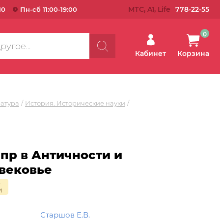
МТС, A1, Life
778-22-55
10
Пн-сб 11:00-19:00
0
Кабинет
Корзина
ратура
История. Исторические науки
пр в Античности и
вековье
о
и
Старшов Е.В.