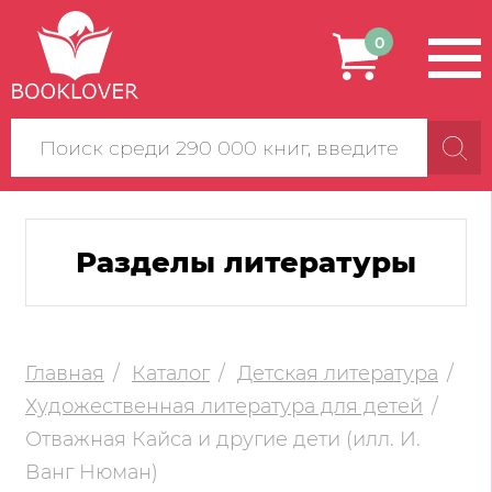
0
Поиск
по
сайту
Разделы литературы
Главная
Каталог
Детская литература
Художественная литература для детей
Отважная Кайса и другие дети (илл. И.
Ванг Нюман)