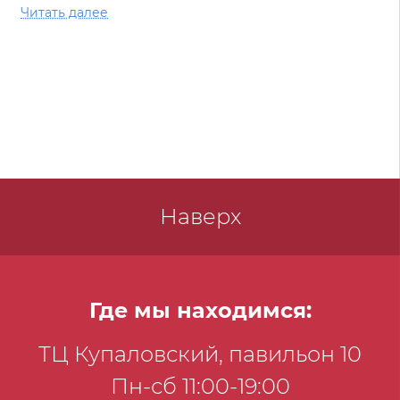
почти все они смелые, отважные, умные, с
Читать далее
огоньком в глазах.
Наверх
Где мы находимся:
ТЦ Купаловский, павильон 10
Пн-сб 11:00-19:00