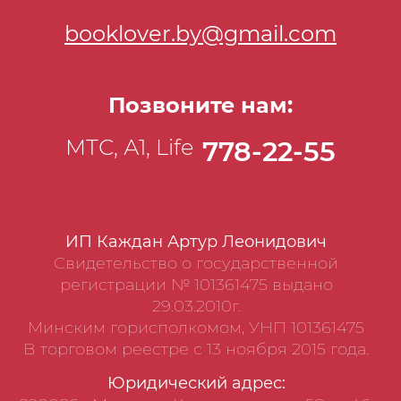
booklover.by@gmail.com
Позвоните нам:
МТС, А1, Life
778-22-55
ИП Каждан Артур Леонидович
Свидетельство о государственной
регистрации № 101361475 выдано
29.03.2010г.
Минским горисполкомом, УНП 101361475
В торговом реестре с 13 ноября 2015 года.
Юридический адрес: