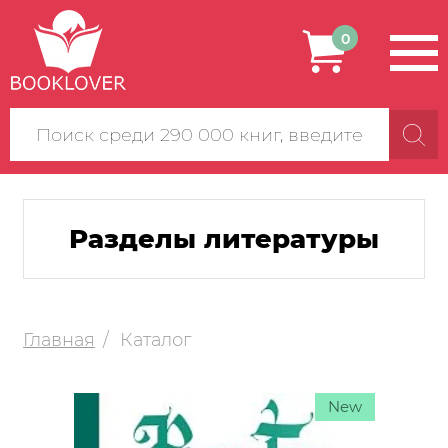
0
Поиск
по
сайту
Разделы литературы
Главная
Каталог
New