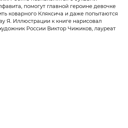
лфавита, помогут главной героине девочке
ить коварного Кляксича и даже попытаются
ву Я. Иллюстрации к книге нарисовал
художник России Виктор Чижиков, лауреат
енных профессиональных конкурсов,
ь одной из самых престижных наград в
етской литературы — Почётного диплома им.
сена.