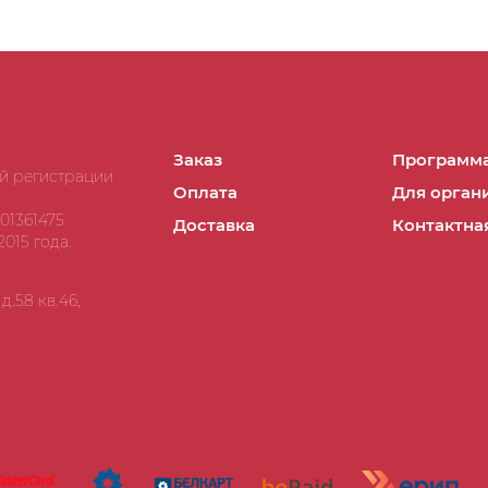
Заказ
Программа
ой регистрации
Оплата
Для орган
01361475
Доставка
Контактна
015 года.
.58 кв.46,