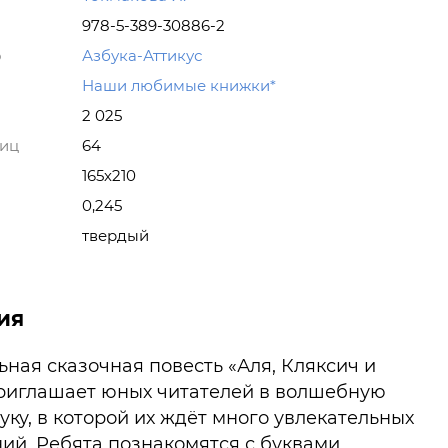
978-5-389-30886-2
о
Азбука-Аттикус
Наши любимые книжки*
2 025
ниц
64
165х210
0,245
твердый
ия
ная сказочная повесть «Аля, Кляксич и
приглашает юных читателей в волшебную
уку, в которой их ждёт много увлекательных
ий. Ребята познакомятся с буквами