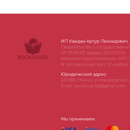
ИП Каждан Артур Леонидович
Свидетельство о государственн
№ 101361475 выдано 29.03.2010г.
Минским горисполкомом, УНП 1
В торговом реестре с 13 ноября 2
Юридический адрес:
220086 г.Минск ул.Калиновского д
Email: booklover.by@gmail.com
Мы принимаем: