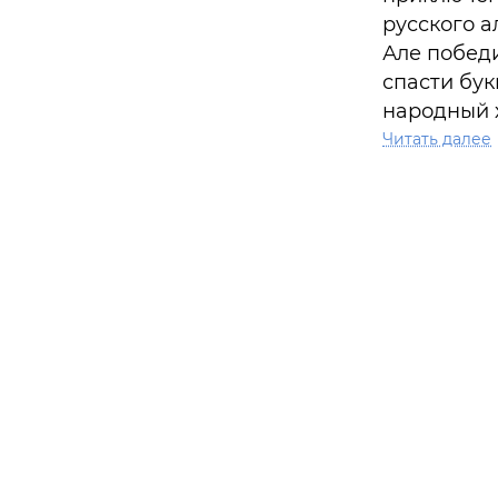
русского а
Але побед
спасти бук
народный 
многочисл
Читать далее
обладател
области д
Х. К. Андер