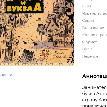
ISBN
Издательств
Серия
Год издания
Кол-во стра
Формат
Вес, г
Переплет
овинки
Аннотац
Заниматель
буква А» 
страну Азб
приключен