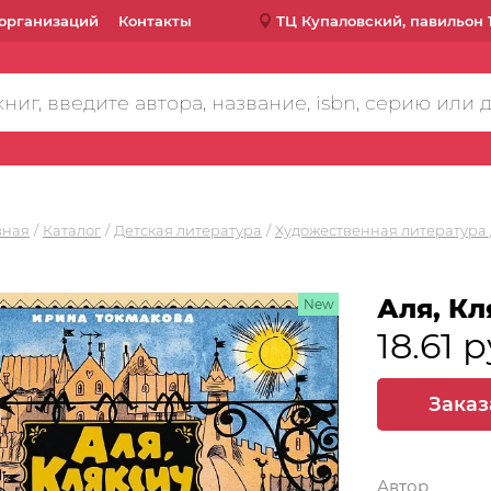
организаций
Контакты
ТЦ Купаловский, павильон 
вная
Каталог
Детская литература
Художественная литература 
Аля, Кл
New
18.61 р
Заказ
Автор