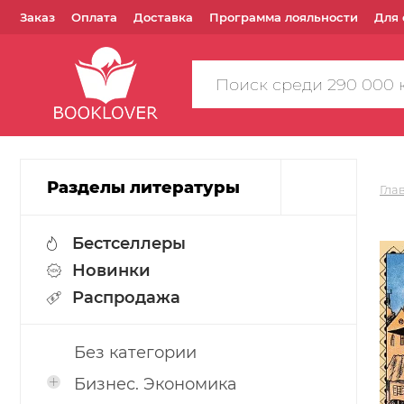
Заказ
Оплата
Доставка
Программа лояльности
Для 
Поиск
по
сайту
Разделы литературы
Гла
Бестселлеры
Новинки
Распродажа
Без категории
Бизнес. Экономика