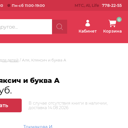
МТС, A1, Life
778-22-55
10
Пн-сб 11:00-19:00
0
Кабинет
Корзина
для детей
Аля, Кляксич и буква А
яксич и буква А
уб.
В случае отсутствия книги в наличии,
ать
доставка 14.08.2026
Токмакова И.