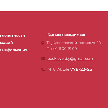
Где мы находимся:
 лояльности
изаций
ТЦ Купаловский, павильон 10
Пн-сб 11:00-19:00
я информация
booklover.by@gmail.com
778-22-55
МТС, А1, Life