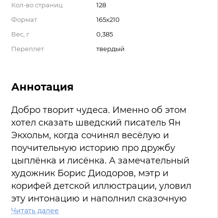
Кол-во страниц
128
Формат
165х210
Вес, г
0,385
Переплет
твердый
Аннотация
Добро творит чудеса. Именно об этом
хотел сказать шведский писатель Ян
Экхольм, когда сочинял весёлую и
поучительную историю про дружбу
цыплёнка и лисёнка. А замечательный
художник Борис Диодоров, мэтр и
корифей детской иллюстрации, уловил
эту интонацию и наполнил сказочную
повесть теплом и лёгкой грустью.
Читать далее