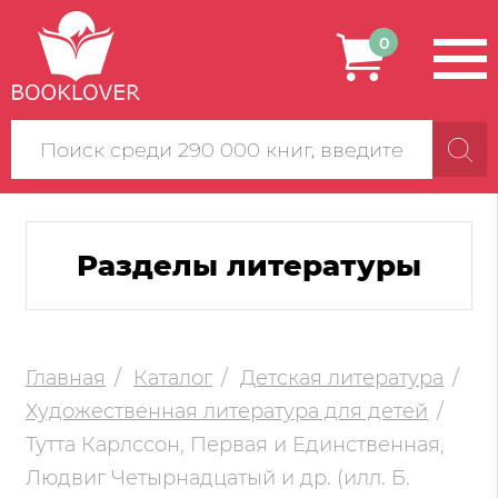
0
Поиск
по
сайту
Разделы литературы
Главная
Каталог
Детская литература
Художественная литература для детей
Тутта Карлссон, Первая и Единственная,
Людвиг Четырнадцатый и др. (илл. Б.