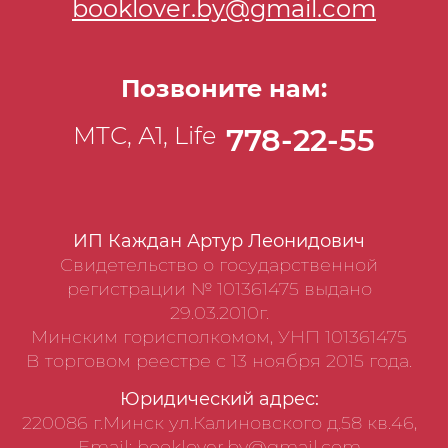
booklover.by@gmail.com
Позвоните нам:
МТС, А1, Life
778-22-55
ИП Каждан Артур Леонидович
Свидетельство о государственной
регистрации № 101361475 выдано
29.03.2010г.
Минским горисполкомом, УНП 101361475
В торговом реестре с 13 ноября 2015 года.
Юридический адрес:
220086 г.Минск ул.Калиновского д.58 кв.46,
Email: booklover.by@gmail.com