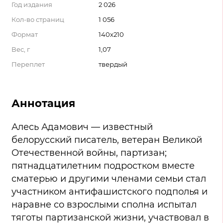
Год издания
2 026
Кол-во страниц
1 056
Формат
140х210
Вес, г
1,07
Переплет
твердый
Аннотация
Алесь Адамович — известный
белорусский писатель, ветеран Великой
Отечественной войны, партизан;
пятнадцатилетним подростком вместе
сматерью и другими членами семьи стал
участником антифашистского подполья и
наравне со взрослыми сполна испытал
тяготы партизанской жизни, участвовал в