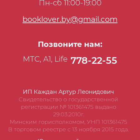
Пн-сб 11:00-19:00
собственной жизнью». Партизанская
тема продолжается в «Хатынской
booklover.by@gmail.com
повести» и «Карателях», которые легли в
основу фильма Элема Климова «Иди и
смотри» (1985), пронзительных
Позвоните нам:
произведениях о зверствах гитлеровского
батальона в оккупированной Белоруссии.
МТС, А1, Life
778-22-55
ИП Каждан Артур Леонидович
Свидетельство о государственной
регистрации № 101361475 выдано
29.03.2010г.
Минским горисполкомом, УНП 101361475
В торговом реестре с 13 ноября 2015 года.