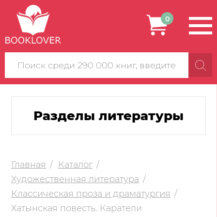
0
Поиск
по
сайту
Разделы литературы
Главная
Каталог
Художественная литература
Классическая проза и драматургия
Хатынская повесть. Каратели