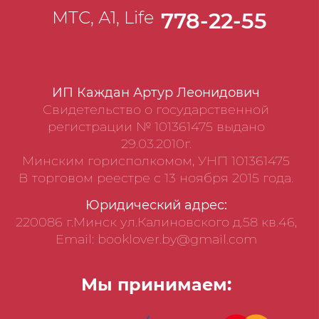
МТС, А1, Life
778-22-55
ИП Каждан Артур Леонидович
Свидетельство о государственной
регистрации № 101361475 выдано
29.03.2010г.
Минским горисполкомом, УНП 101361475
В торговом реестре с 13 ноября 2015 года.
Юридический адрес:
220086 г.Минск ул.Калиновского д.58 кв.46,
Email: booklover.by@gmail.com
Мы принимаем: