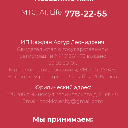
МТС, А1, Life
778-22-55
ИП Каждан Артур Леонидович
Свидетельство о государственной
регистрации № 101361475 выдано
29.03.2010г.
Минским горисполкомом, УНП 101361475
В торговом реестре с 13 ноября 2015 года.
Юридический адрес:
220086 г.Минск ул.Калиновского д.58 кв.46,
Email: booklover.by@gmail.com
Мы принимаем: