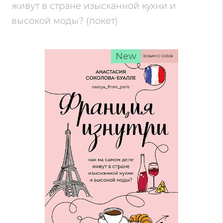
живут в стране изысканной кухни и
высокой моды? (покет)
New