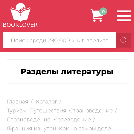
0
Поиск
по
сайту
Разделы литературы
Главная
Каталог
Туризм. Путешествия. Страноведение
Страноведение. Краеведение
Франция изнутри. Как на самом деле