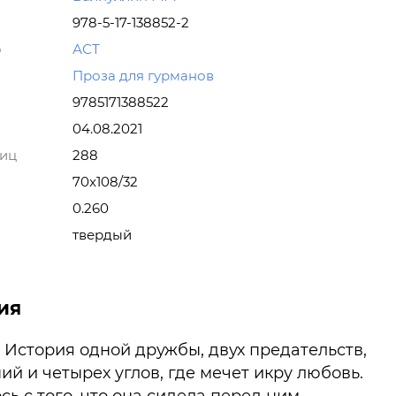
978-5-17-138852-2
о
АСТ
Проза для гурманов
9785171388522
04.08.2021
ниц
288
70x108/32
0.260
твердый
ия
 История одной дружбы, двух предательств,
ий и четырех углов, где мечет икру любовь.