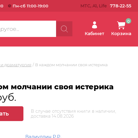
МТС, A1, Life
778-22-55
10
Пн-сб 11:00-19:00
0
Кабинет
Корзина
 и драматургия
В каждом молчании своя истерика
ом молчании своя истерика
руб.
В случае отсутствия книги в наличии,
ать
доставка 14.08.2026
Валиуллин Р.Р.