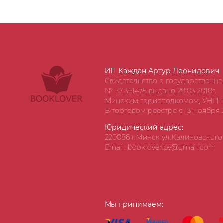
ИП Каждан Артур Леонидович
Свидетельство о государственн
№ 101361475 выдано 29.03.2010г.
Минским горисполкомом, УНП 1
В торговом реестре с 13 ноября 2
Юридический адрес:
220086 г.Минск ул.Калиновского д
Email: booklover.by@gmail.com
Мы принимаем: