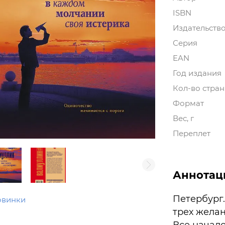
ISBN
Издательств
Серия
EAN
Год издания
Кол-во стра
Формат
Вес, г
Переплет
Аннотац
Петербург.
овинки
трех желан