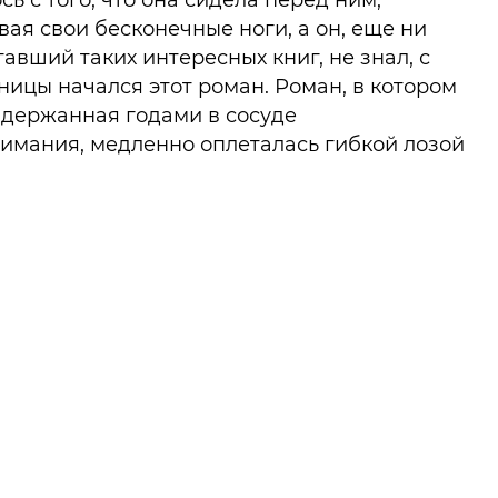
сь с того, что она сидела перед ним,
ая свои бесконечные ноги, а он, еще ни
тавший таких интересных книг, не знал, с
ницы начался этот роман. Роман, в котором
ыдержанная годами в сосуде
имания, медленно оплеталась гибкой лозой
ех пор, пока стекло не треснуло, и изнутри
а горячая кровь мести и ненависти.