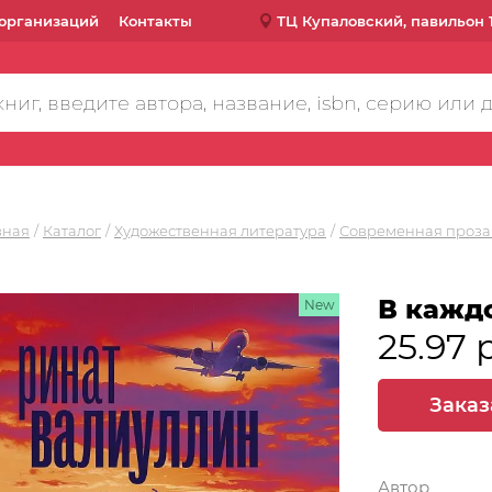
организаций
Контакты
ТЦ Купаловский, павильон 
вная
Каталог
Художественная литература
Современная проза
В кажд
New
25.97 
Заказ
Автор