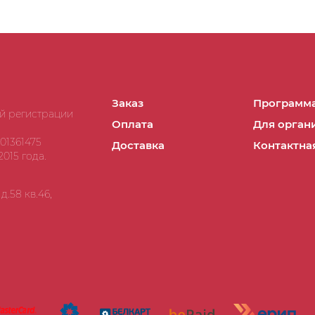
Заказ
Программа
ой регистрации
Оплата
Для орган
01361475
Доставка
Контактна
015 года.
.58 кв.46,