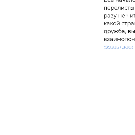
Все начало
перелистыв
разу не чи
какой стра
дружба, в
взаимопон
любви до т
Читать далее
не брызнул