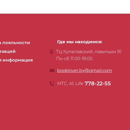
Где мы находимся:
 лояльности
изаций
ТЦ Купаловский, павильон 10
Пн-сб 11:00-19:00
я информация
booklover.by@gmail.com
778-22-55
МТС, А1, Life